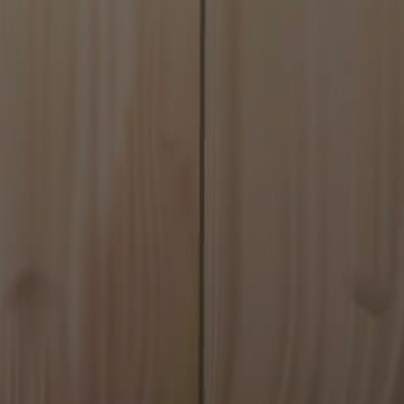
Forsørger
/
Utløpsdato
Beskrivelse
Domene
.kabalo.no
5 år 4
This cookie stores data about the player's card co
dager
.kabalo.no
1 dag
This cookie is used when the player saves and l
.kabalo.no
5 år 4
This cookie stores data that is used for the player
dager
login and card collections.
.kabalo.no
1 år
This cookie stores data about the player's game st
shown when the game ends.
.kabalo.no
1 måned
Used for switching the game to tablet mode
oogles personvernregler
.kabalo.no
5 år 4
This cookie stores data about the player's game st
dager
shown when the game ends.
.kabalo.no
1 måned
Used for switching the game to tablet mode
.kabalo.no
5 år 4
This cookie stores the user name (for display pur
dager
.kabalo.no
5 år 4
This cookie stores data that is used for the player
dager
login and card collections.
.kabalo.no
1 år
This cookie stores data about the player's game st
shown when the game ends.