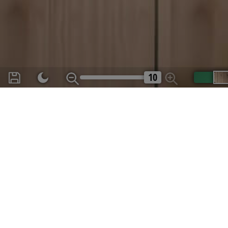
BlissTemp
BlissOptsNew
CookieScriptConse
10
PHPSESSID
BlissLP
Sp
Navn
Navn
__eoi
BlissLR
test_cookie
__gpi