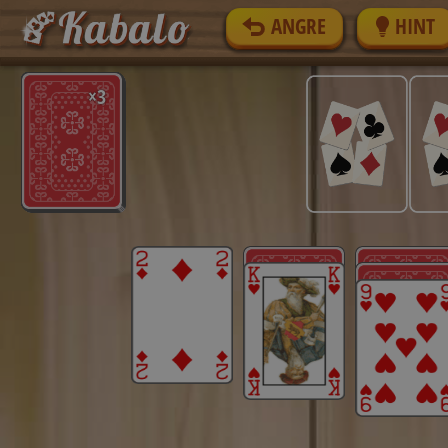
ANGRE
HINT
×3