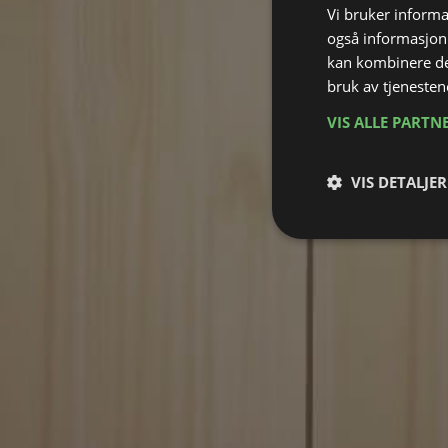
Vi bruker informa
også informasjon
kan kombinere de
bruk av tjenesten
VIS ALLE PARTN
VIS DETALJER
Strengt nødv
Strengt nødvendige i
Nettstedet kan ikke b