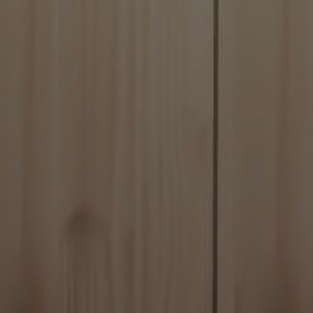
Navn
BlissCo
BlissCrossLoad
BlissData
BlissGuestSt
BlissIsNewIpad
G
BlissSt
BlissTablet
BlissUserName
BlissUT
BlissWG