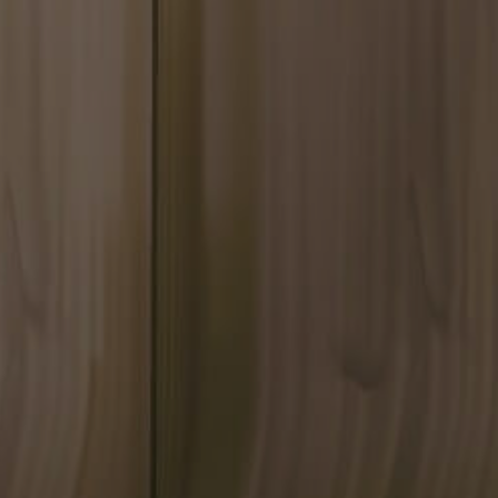
llections.
oads the game.
's game statistics,
atistics that are
atistics that are
poses only)
's game statistics,
atistics that are