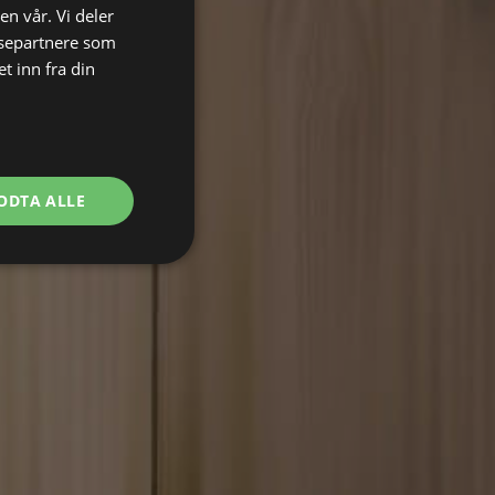
en vår. Vi deler
ysepartnere som
 inn fra din
ODTA ALLE
nksjonalitet
ontoadministrasjon.