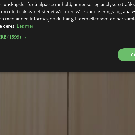
sjonskapsler for å tilpasse innhold, annonser og analysere trafikk
 om din bruk av nettstedet vårt med våre annonserings- og anal
n med annen informasjon du har gitt dem eller som de har samlet
e deres.
Les mer
ERE
(1599) →
G
endig
Ytelse
Målretting
Fu
Strengt nødvendig
Ytelse
Målretting
Funksjonalitet
nformasjonskapsler tillater kjernefunksjoner på nettstedet, som brukerinnlogging og k
rukes riktig uten strengt nødvendige informasjonskapsler.