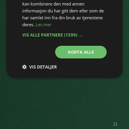
kan kombinere den med annen
informasjon du har gitt dem eller som de
har samlet inn fra din bruk av tjenestene
deres.
Les mer
VIS ALLE PARTNERE
(1599) →
GODTA ALLE
VIS DETALJER
Strengt
Ytelse
Målretting
nødvendig
Funksjonalitet
23